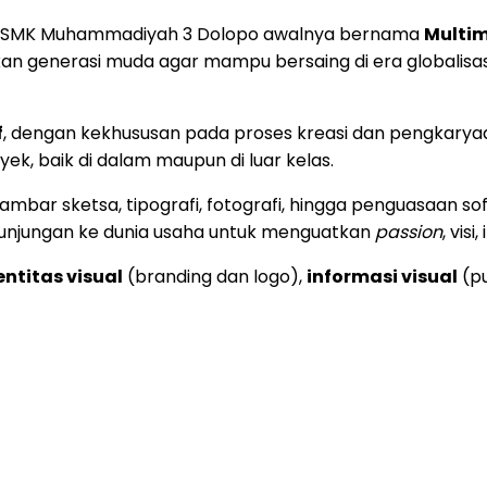
 SMK Muhammadiyah 3 Dolopo awalnya bernama
Multi
n generasi muda agar mampu bersaing di era globalisasi 
f
, dengan kekhususan pada proses kreasi dan pengkaryaan 
k, baik di dalam maupun di luar kelas.
ggambar sketsa, tipografi, fotografi, hingga penguasaan s
n kunjungan ke dunia usaha untuk menguatkan
passion
, visi
entitas visual
(branding dan logo),
informasi visual
(pu