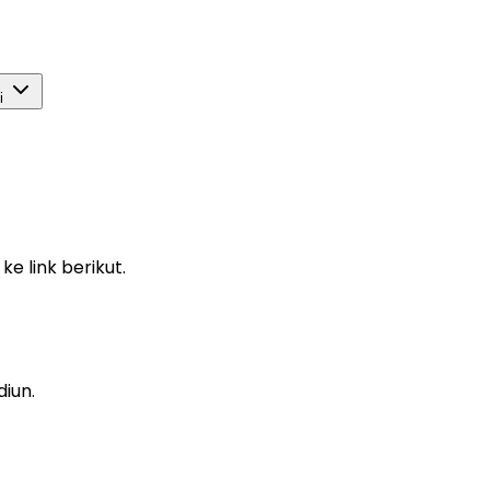
si
e link berikut.
iun.