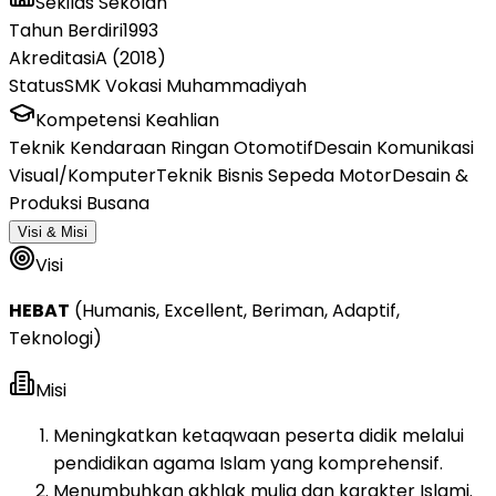
Sekilas Sekolah
Tahun Berdiri
1993
Akreditasi
A (2018)
Status
SMK Vokasi Muhammadiyah
Kompetensi Keahlian
Teknik Kendaraan Ringan Otomotif
Desain Komunikasi
Visual/Komputer
Teknik Bisnis Sepeda Motor
Desain &
Produksi Busana
Visi & Misi
Visi
HEBAT
(Humanis, Excellent, Beriman, Adaptif,
Teknologi)
Misi
Meningkatkan ketaqwaan peserta didik melalui
pendidikan agama Islam yang komprehensif.
Menumbuhkan akhlak mulia dan karakter Islami.